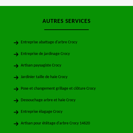
AUTRES SERVICES
Entreprise abattage d'arbre Crocy
Entreprise de jardinage Crocy
Artisan paysagiste Crocy
Jardinier taille de haie Crocy
Pose et changement grillage et clôture Crocy
Dessouchage arbre et haie Crocy
Entreprise élagage Crocy
Artisan pour étêtage d'arbre Crocy 14620