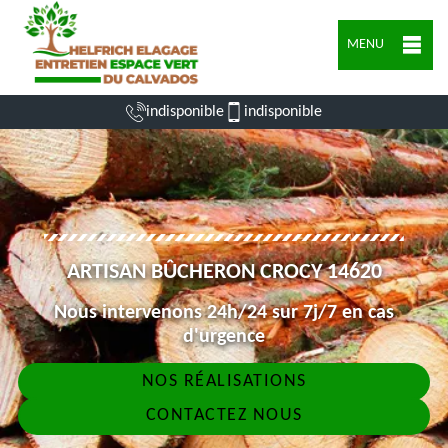
MENU
indisponible
indisponible
ARTISAN BÛCHERON CROCY 14620
Nous intervenons 24h/24 sur 7j/7 en cas
d'urgence
NOS RÉALISATIONS
CONTACTEZ NOUS