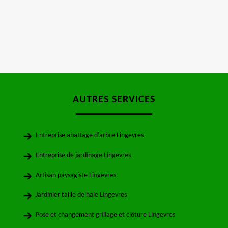
AUTRES SERVICES
Entreprise abattage d'arbre Lingevres
Entreprise de jardinage Lingevres
Artisan paysagiste Lingevres
Jardinier taille de haie Lingevres
Pose et changement grillage et clôture Lingevres