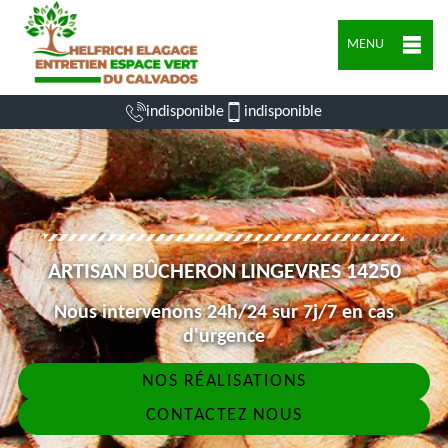
MENU
indisponible
indisponible
ARTISAN BÛCHERON LINGEVRES 14250
Nous intervenons 24h/24 sur 7j/7 en cas
d'urgence
NOS RÉALISATIONS
CONTACTEZ NOUS