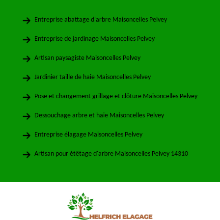
Entreprise abattage d'arbre Maisoncelles Pelvey
Entreprise de jardinage Maisoncelles Pelvey
Artisan paysagiste Maisoncelles Pelvey
Jardinier taille de haie Maisoncelles Pelvey
Pose et changement grillage et clôture Maisoncelles Pelvey
Dessouchage arbre et haie Maisoncelles Pelvey
Entreprise élagage Maisoncelles Pelvey
Artisan pour étêtage d'arbre Maisoncelles Pelvey 14310