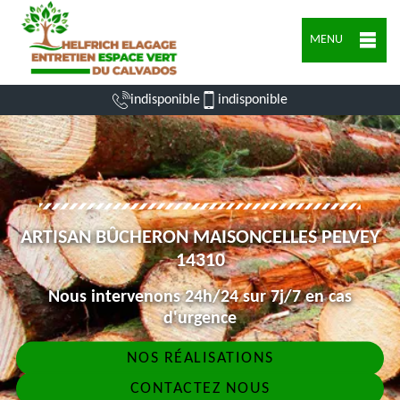
MENU
indisponible
indisponible
ARTISAN BÛCHERON MAISONCELLES PELVEY
14310
Nous intervenons 24h/24 sur 7j/7 en cas
d'urgence
NOS RÉALISATIONS
CONTACTEZ NOUS