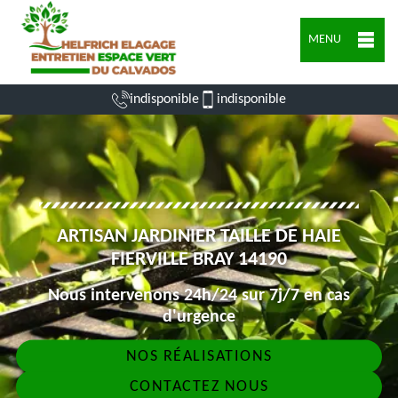
MENU
indisponible
indisponible
ARTISAN JARDINIER TAILLE DE HAIE
FIERVILLE BRAY 14190
Nous intervenons 24h/24 sur 7j/7 en cas
d'urgence
NOS RÉALISATIONS
CONTACTEZ NOUS