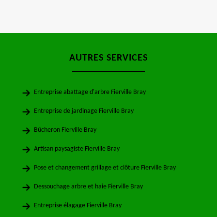
AUTRES SERVICES
Entreprise abattage d'arbre Fierville Bray
Entreprise de jardinage Fierville Bray
Bûcheron Fierville Bray
Artisan paysagiste Fierville Bray
Pose et changement grillage et clôture Fierville Bray
Dessouchage arbre et haie Fierville Bray
Entreprise élagage Fierville Bray