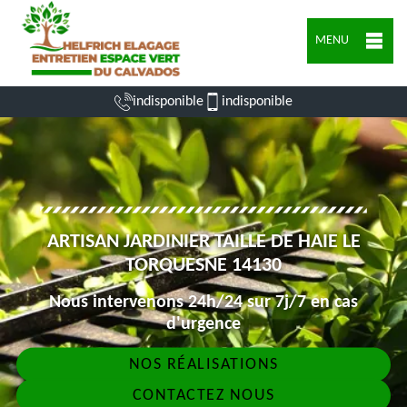
MENU
indisponible
indisponible
ARTISAN JARDINIER TAILLE DE HAIE LE
TORQUESNE 14130
Nous intervenons 24h/24 sur 7j/7 en cas
d'urgence
NOS RÉALISATIONS
CONTACTEZ NOUS