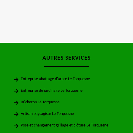
AUTRES SERVICES
Entreprise abattage d'arbre Le Torquesne
Entreprise de jardinage Le Torquesne
Bûcheron Le Torquesne
Artisan paysagiste Le Torquesne
Pose et changement grillage et clôture Le Torquesne