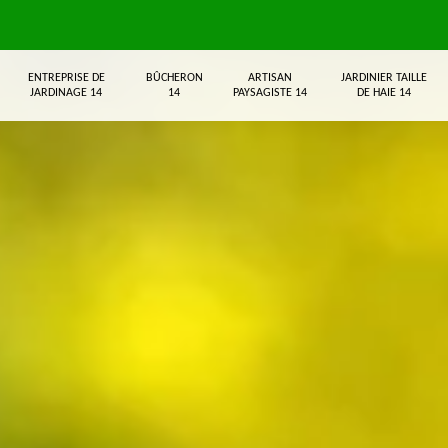
ENTREPRISE DE
BÛCHERON
ARTISAN
JARDINIER TAILLE
JARDINAGE 14
14
PAYSAGISTE 14
DE HAIE 14