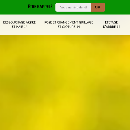
ÊTRE RAPPELÉ
DESSOUCHAGE ARBRE
POSE ET CHANGEMENT GRILLAGE
ETETAGE
ET HAIE 14
ET CLÔTURE 14
D'ARBRE 14