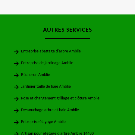
AUTRES SERVICES
Entreprise abattage d'arbre Amblie
Entreprise de jardinage Amblie
Bûcheron Amblie
Jardinier taille de haie Amblie
Pose et changement grillage et clôture Amblie
Dessouchage arbre et haie Amblie
Entreprise élagage Amblie
Artisan pour étêtage d'arbre Amblie 14480