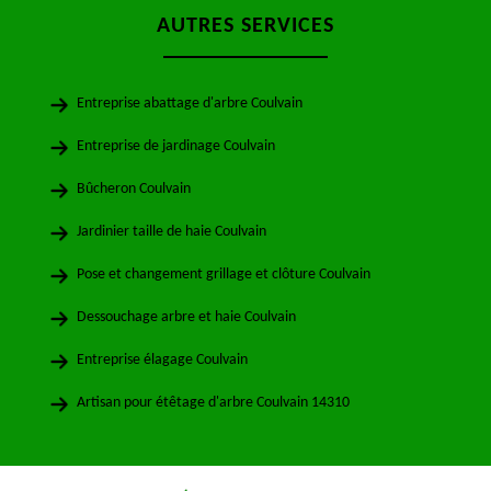
AUTRES SERVICES
Entreprise abattage d'arbre Coulvain
Entreprise de jardinage Coulvain
Bûcheron Coulvain
Jardinier taille de haie Coulvain
Pose et changement grillage et clôture Coulvain
Dessouchage arbre et haie Coulvain
Entreprise élagage Coulvain
Artisan pour étêtage d'arbre Coulvain 14310