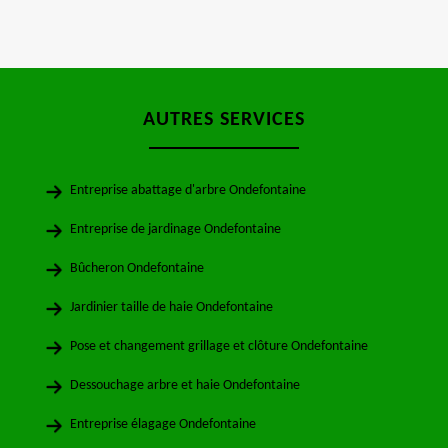
AUTRES SERVICES
Entreprise abattage d'arbre Ondefontaine
Entreprise de jardinage Ondefontaine
Bûcheron Ondefontaine
Jardinier taille de haie Ondefontaine
Pose et changement grillage et clôture Ondefontaine
Dessouchage arbre et haie Ondefontaine
Entreprise élagage Ondefontaine