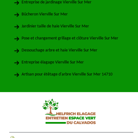
Entreprise de jardinage Vierville Sur Mer
Bûcheron Vierville Sur Mer
Jardinier taille de haie Vierville Sur Mer
Pose et changement grillage et clôture Vierville Sur Mer
Dessouchage arbre et haie Vierville Sur Mer
Entreprise élagage Vierville Sur Mer
Artisan pour étêtage d'arbre Vierville Sur Mer 14710