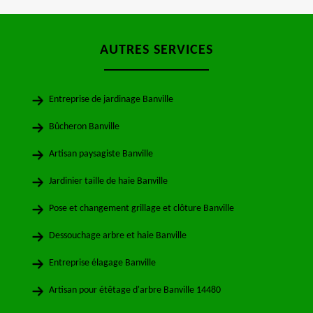
AUTRES SERVICES
Entreprise de jardinage Banville
Bûcheron Banville
Artisan paysagiste Banville
Jardinier taille de haie Banville
Pose et changement grillage et clôture Banville
Dessouchage arbre et haie Banville
Entreprise élagage Banville
Artisan pour étêtage d'arbre Banville 14480