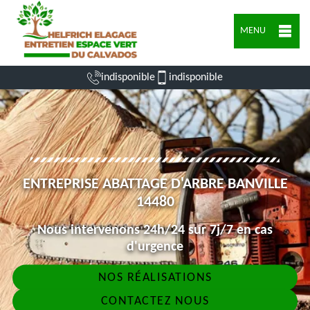
MENU
indisponible
indisponible
ENTREPRISE ABATTAGE D'ARBRE BANVILLE
14480
Nous intervenons 24h/24 sur 7j/7 en cas
d'urgence
NOS RÉALISATIONS
CONTACTEZ NOUS