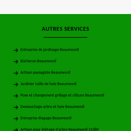
AUTRES SERVICES
Entreprise de jardinage Beaumesnil
Bûcheron Beaumesnil
Artisan paysagiste Beaumesnil
Jardinier taille de haie Beaumesnil
Pose et changement grillage et clôture Beaumesnil
Dessouchage arbre et haie Beaumesnil
Entreprise élagage Beaumesnil
Artisan pour étêtage d'arbre Beaumesnil 14380