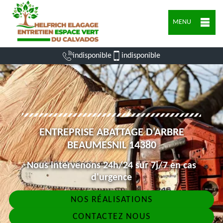
MENU
indisponible
indisponible
ENTREPRISE ABATTAGE D'ARBRE
BEAUMESNIL 14380
Nous intervenons 24h/24 sur 7j/7 en cas
d'urgence
NOS RÉALISATIONS
CONTACTEZ NOUS