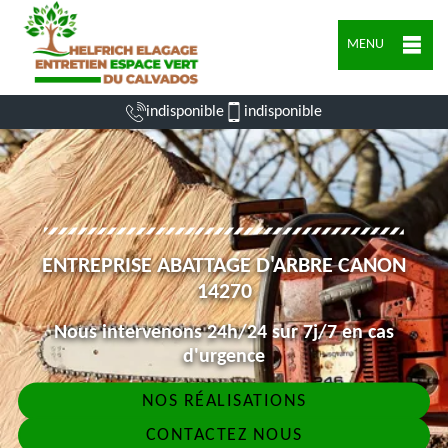
MENU
indisponible
indisponible
ENTREPRISE ABATTAGE D'ARBRE CANON
14270
Nous intervenons 24h/24 sur 7j/7 en cas
d'urgence
NOS RÉALISATIONS
CONTACTEZ NOUS