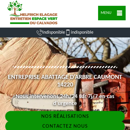
MENU
indisponible
indisponible
ENTREPRISE ABATTAGE D'ARBRE CAUMONT
14220
Nous intervenons 24h/24 sur 7j/7 en cas
d'urgence
NOS RÉALISATIONS
CONTACTEZ NOUS