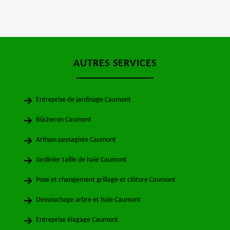
AUTRES SERVICES
Entreprise de jardinage Caumont
Bûcheron Caumont
Artisan paysagiste Caumont
Jardinier taille de haie Caumont
Pose et changement grillage et clôture Caumont
Dessouchage arbre et haie Caumont
Entreprise élagage Caumont