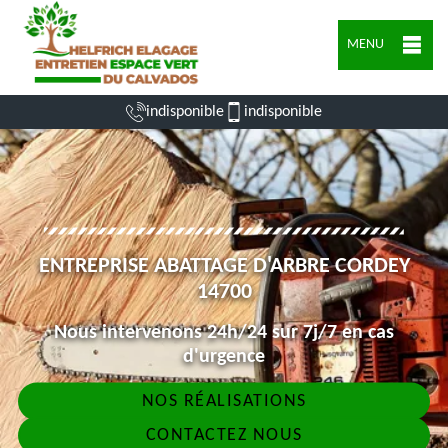
MENU
indisponible
indisponible
ENTREPRISE ABATTAGE D'ARBRE CORDEY
14700
Nous intervenons 24h/24 sur 7j/7 en cas
d'urgence
NOS RÉALISATIONS
CONTACTEZ NOUS