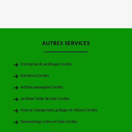
AUTRES SERVICES
Entreprise de jardinage Cordey
Bûcheron Cordey
Artisan paysagiste Cordey
Jardinier taille de haie Cordey
Pose et changement grillage et clôture Cordey
Dessouchage arbre et haie Cordey