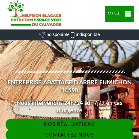
MENU
indisponible
indisponible
ENTREPRISE ABATTAGE D'ARBRE FUMICHON
14590
Nous intervenons 24h/24 sur 7j/7 en cas
d'urgence
NOS RÉALISATIONS
CONTACTEZ NOUS