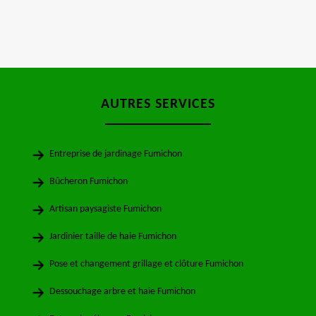
AUTRES SERVICES
Entreprise de jardinage Fumichon
Bûcheron Fumichon
Artisan paysagiste Fumichon
Jardinier taille de haie Fumichon
Pose et changement grillage et clôture Fumichon
Dessouchage arbre et haie Fumichon