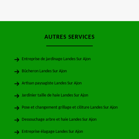
AUTRES SERVICES
Entreprise de jardinage Landes Sur Ajon
Bûcheron Landes Sur Ajon
Artisan paysagiste Landes Sur Ajon
Jardinier taille de haie Landes Sur Ajon
Pose et changement grillage et clôture Landes Sur Ajon
Dessouchage arbre et haie Landes Sur Ajon
Entreprise élagage Landes Sur Ajon