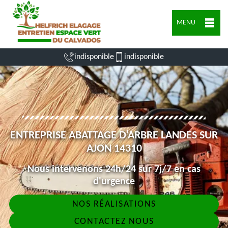
MENU
indisponible
indisponible
ENTREPRISE ABATTAGE D'ARBRE LANDES SUR
AJON 14310
Nous intervenons 24h/24 sur 7j/7 en cas
d'urgence
NOS RÉALISATIONS
CONTACTEZ NOUS