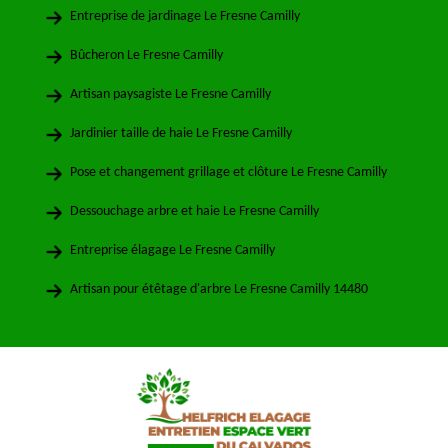
Entreprise de jardinage Le Fresne Camilly
Bûcheron Le Fresne Camilly
Artisan paysagiste Le Fresne Camilly
Jardinier taille de haie Le Fresne Camilly
Pose et changement grillage et clôture Le Fresne Camilly
Dessouchage arbre et haie Le Fresne Camilly
Entreprise élagage Le Fresne Camilly
Artisan pour étêtage d'arbre Le Fresne Camilly 14480