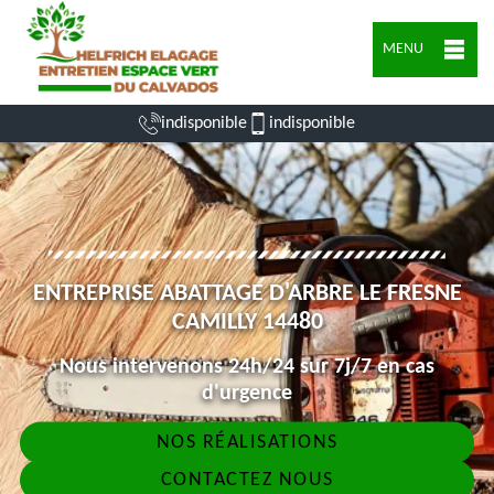
MENU
indisponible
indisponible
ENTREPRISE ABATTAGE D'ARBRE LE FRESNE
CAMILLY 14480
Nous intervenons 24h/24 sur 7j/7 en cas
d'urgence
NOS RÉALISATIONS
CONTACTEZ NOUS