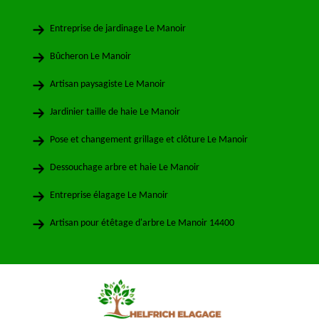
Entreprise de jardinage Le Manoir
Bûcheron Le Manoir
Artisan paysagiste Le Manoir
Jardinier taille de haie Le Manoir
Pose et changement grillage et clôture Le Manoir
Dessouchage arbre et haie Le Manoir
Entreprise élagage Le Manoir
Artisan pour étêtage d'arbre Le Manoir 14400