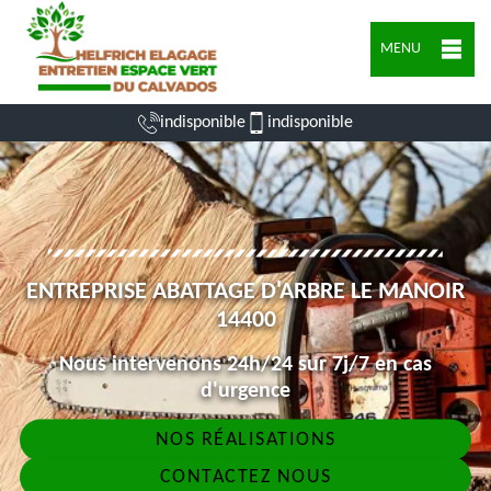
MENU
indisponible
indisponible
ENTREPRISE ABATTAGE D'ARBRE LE MANOIR
14400
Nous intervenons 24h/24 sur 7j/7 en cas
d'urgence
NOS RÉALISATIONS
CONTACTEZ NOUS