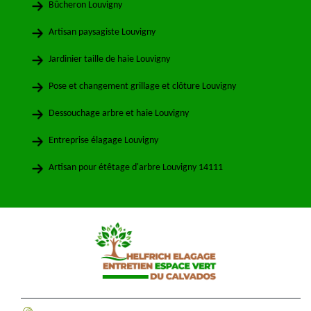
Bûcheron Louvigny
Artisan paysagiste Louvigny
Jardinier taille de haie Louvigny
Pose et changement grillage et clôture Louvigny
Dessouchage arbre et haie Louvigny
Entreprise élagage Louvigny
Artisan pour étêtage d'arbre Louvigny 14111