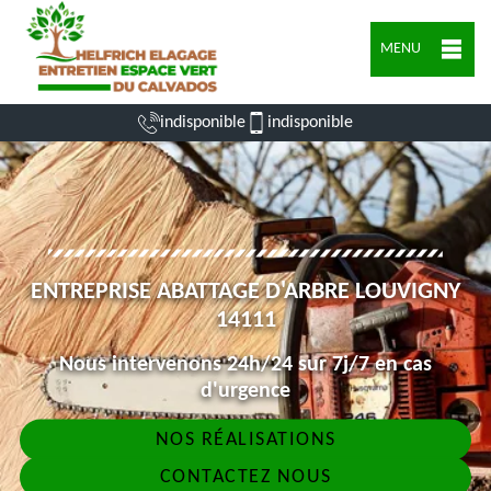
MENU
indisponible
indisponible
ENTREPRISE ABATTAGE D'ARBRE LOUVIGNY
14111
Nous intervenons 24h/24 sur 7j/7 en cas
d'urgence
NOS RÉALISATIONS
CONTACTEZ NOUS