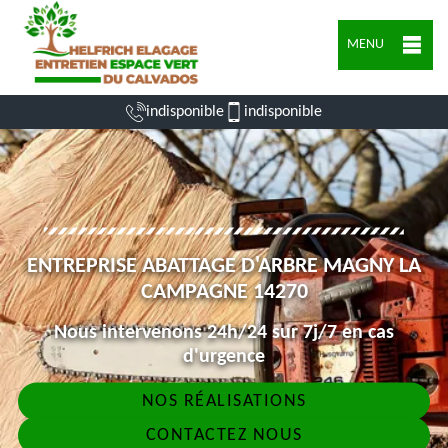
MENU
indisponible
indisponible
ENTREPRISE ABATTAGE D'ARBRE MAGNY LA
CAMPAGNE 14270
Nous intervenons 24h/24 sur 7j/7 en cas
d'urgence
NOS RÉALISATIONS
CONTACTEZ NOUS