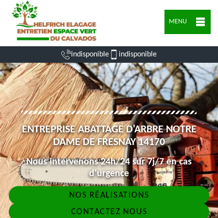
MENU
indisponible
indisponible
ENTREPRISE ABATTAGE D'ARBRE NOTRE
DAME DE FRESNAY 14170
Nous intervenons 24h/24 sur 7j/7 en cas
d'urgence
NOS RÉALISATIONS
CONTACTEZ NOUS