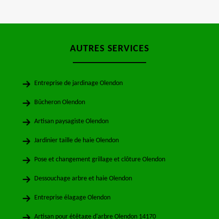
AUTRES SERVICES
Entreprise de jardinage Olendon
Bûcheron Olendon
Artisan paysagiste Olendon
Jardinier taille de haie Olendon
Pose et changement grillage et clôture Olendon
Dessouchage arbre et haie Olendon
Entreprise élagage Olendon
Artisan pour étêtage d'arbre Olendon 14170