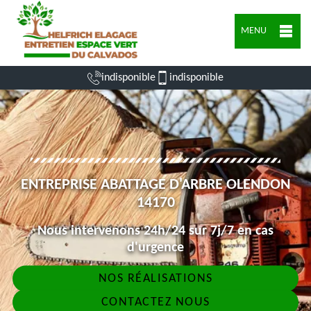
MENU
indisponible
indisponible
ENTREPRISE ABATTAGE D'ARBRE OLENDON
14170
Nous intervenons 24h/24 sur 7j/7 en cas
d'urgence
NOS RÉALISATIONS
CONTACTEZ NOUS