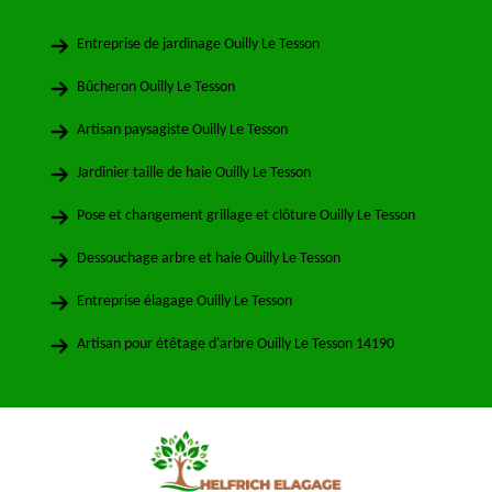
Entreprise de jardinage Ouilly Le Tesson
Bûcheron Ouilly Le Tesson
Artisan paysagiste Ouilly Le Tesson
Jardinier taille de haie Ouilly Le Tesson
Pose et changement grillage et clôture Ouilly Le Tesson
Dessouchage arbre et haie Ouilly Le Tesson
Entreprise élagage Ouilly Le Tesson
Artisan pour étêtage d'arbre Ouilly Le Tesson 14190