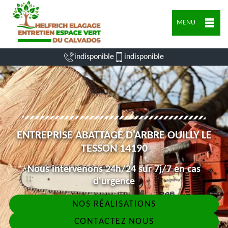
MENU
indisponible
indisponible
ENTREPRISE ABATTAGE D'ARBRE OUILLY LE
TESSON 14190
Nous intervenons 24h/24 sur 7j/7 en cas
d'urgence
NOS RÉALISATIONS
CONTACTEZ NOUS