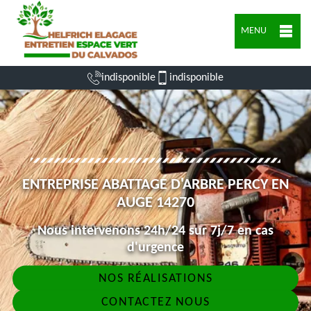
MENU
indisponible
indisponible
ENTREPRISE ABATTAGE D'ARBRE PERCY EN
AUGE 14270
Nous intervenons 24h/24 sur 7j/7 en cas
d'urgence
NOS RÉALISATIONS
CONTACTEZ NOUS