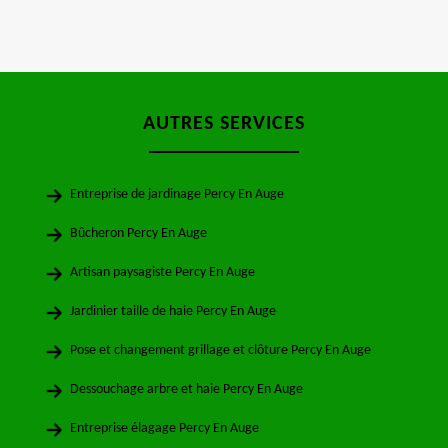
AUTRES SERVICES
Entreprise de jardinage Percy En Auge
Bûcheron Percy En Auge
Artisan paysagiste Percy En Auge
Jardinier taille de haie Percy En Auge
Pose et changement grillage et clôture Percy En Auge
Dessouchage arbre et haie Percy En Auge
Entreprise élagage Percy En Auge