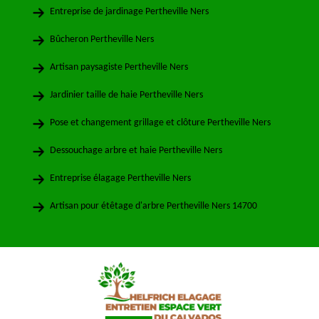
Entreprise de jardinage Pertheville Ners
Bûcheron Pertheville Ners
Artisan paysagiste Pertheville Ners
Jardinier taille de haie Pertheville Ners
Pose et changement grillage et clôture Pertheville Ners
Dessouchage arbre et haie Pertheville Ners
Entreprise élagage Pertheville Ners
Artisan pour étêtage d'arbre Pertheville Ners 14700