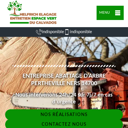
MENU
indisponible
indisponible
ENTREPRISE ABATTAGE D'ARBRE
PERTHEVILLE NERS 14700
Nous intervenons 24h/24 sur 7j/7 en cas
d'urgence
NOS RÉALISATIONS
CONTACTEZ NOUS