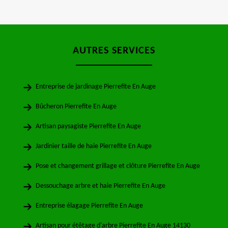
AUTRES SERVICES
Entreprise de jardinage Pierrefite En Auge
Bûcheron Pierrefite En Auge
Artisan paysagiste Pierrefite En Auge
Jardinier taille de haie Pierrefite En Auge
Pose et changement grillage et clôture Pierrefite En Auge
Dessouchage arbre et haie Pierrefite En Auge
Entreprise élagage Pierrefite En Auge
Artisan pour étêtage d'arbre Pierrefite En Auge 14130