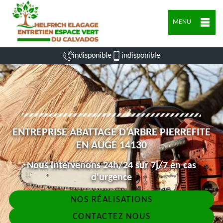
MENU
indisponible
indisponible
ENTREPRISE ABATTAGE D'ARBRE PIERREFITE
EN AUGE 14130
Nous intervenons 24h/24 sur 7j/7 en cas
d'urgence
NOS RÉALISATIONS
CONTACTEZ NOUS