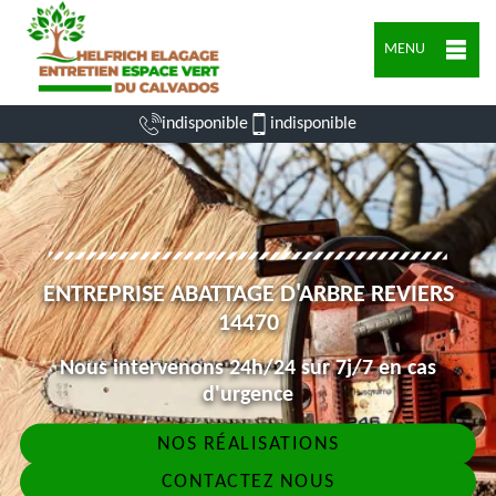
MENU
indisponible
indisponible
ENTREPRISE ABATTAGE D'ARBRE REVIERS
14470
Nous intervenons 24h/24 sur 7j/7 en cas
d'urgence
NOS RÉALISATIONS
CONTACTEZ NOUS