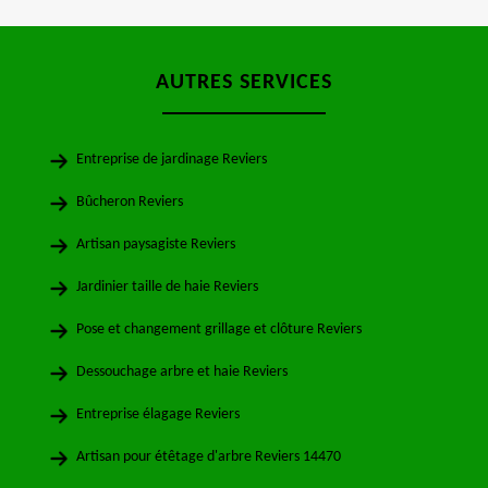
AUTRES SERVICES
Entreprise de jardinage Reviers
Bûcheron Reviers
Artisan paysagiste Reviers
Jardinier taille de haie Reviers
Pose et changement grillage et clôture Reviers
Dessouchage arbre et haie Reviers
Entreprise élagage Reviers
Artisan pour étêtage d'arbre Reviers 14470