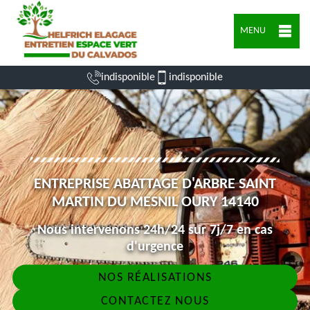
MENU
indisponible
indisponible
ENTREPRISE ABATTAGE D'ARBRE SAINT
MARTIN DU MESNIL OURY 14140
Nous intervenons 24h/24 sur 7j/7 en cas
d'urgence
NOS RÉALISATIONS
CONTACTEZ NOUS