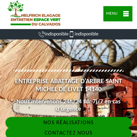
MENU
indisponible
indisponible
ENTREPRISE ABATTAGE D'ARBRE SAINT
MICHEL DE LIVET 14140
Nous intervenons 24h/24 sur 7j/7 en cas
d'urgence
NOS RÉALISATIONS
CONTACTEZ NOUS