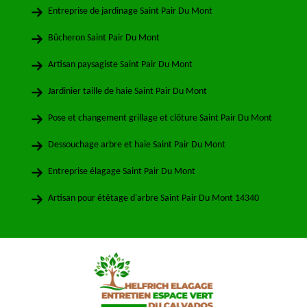
Entreprise de jardinage Saint Pair Du Mont
Bûcheron Saint Pair Du Mont
Artisan paysagiste Saint Pair Du Mont
Jardinier taille de haie Saint Pair Du Mont
Pose et changement grillage et clôture Saint Pair Du Mont
Dessouchage arbre et haie Saint Pair Du Mont
Entreprise élagage Saint Pair Du Mont
Artisan pour étêtage d'arbre Saint Pair Du Mont 14340