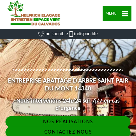
MENU
indisponible
indisponible
ENTREPRISE ABATTAGE D'ARBRE SAINT PAIR
DU MONT 14340
Nous intervenons 24h/24 sur 7j/7 en cas
d'urgence
NOS RÉALISATIONS
CONTACTEZ NOUS