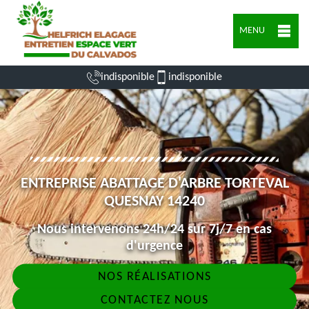
MENU
indisponible
indisponible
ENTREPRISE ABATTAGE D'ARBRE TORTEVAL
QUESNAY 14240
Nous intervenons 24h/24 sur 7j/7 en cas
d'urgence
NOS RÉALISATIONS
CONTACTEZ NOUS