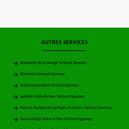
AUTRES SERVICES
Entreprise de jardinage Torteval Quesnay
Bûcheron Torteval Quesnay
Artisan paysagiste Torteval Quesnay
Jardinier taille de haie Torteval Quesnay
Pose et changement grillage et clôture Torteval Quesnay
Dessouchage arbre et haie Torteval Quesnay