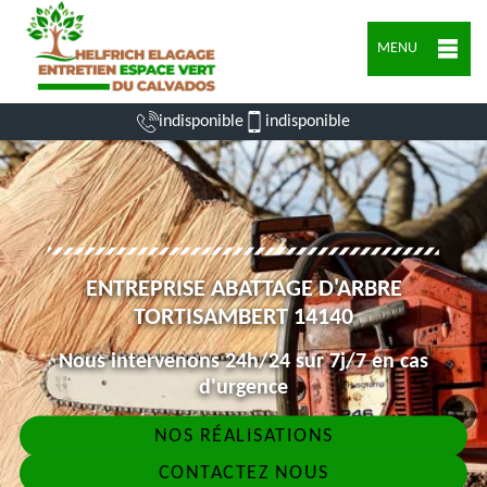
MENU
indisponible
indisponible
ENTREPRISE ABATTAGE D'ARBRE
TORTISAMBERT 14140
Nous intervenons 24h/24 sur 7j/7 en cas
d'urgence
NOS RÉALISATIONS
CONTACTEZ NOUS