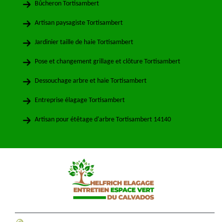
Bûcheron Tortisambert
Artisan paysagiste Tortisambert
Jardinier taille de haie Tortisambert
Pose et changement grillage et clôture Tortisambert
Dessouchage arbre et haie Tortisambert
Entreprise élagage Tortisambert
Artisan pour étêtage d'arbre Tortisambert 14140