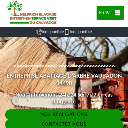
MENU
indisponible
indisponible
ENTREPRISE ABATTAGE D'ARBRE VAUBADON
14490
Nous intervenons 24h/24 sur 7j/7 en cas
d'urgence
NOS RÉALISATIONS
CONTACTEZ NOUS