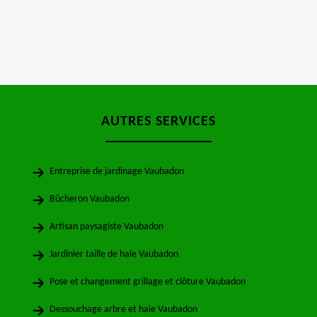
AUTRES SERVICES
Entreprise de jardinage Vaubadon
Bûcheron Vaubadon
Artisan paysagiste Vaubadon
Jardinier taille de haie Vaubadon
Pose et changement grillage et clôture Vaubadon
Dessouchage arbre et haie Vaubadon