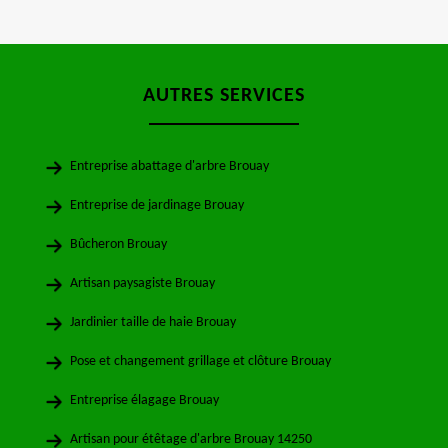
AUTRES SERVICES
Entreprise abattage d'arbre Brouay
Entreprise de jardinage Brouay
Bûcheron Brouay
Artisan paysagiste Brouay
Jardinier taille de haie Brouay
Pose et changement grillage et clôture Brouay
Entreprise élagage Brouay
Artisan pour étêtage d'arbre Brouay 14250