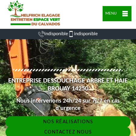
MENU
indisponible
indisponible
ENTREPRISE DESSOUCHAGE ARBRE ET HAIE
BROUAY 14250
Nous intervenons 24h/24 sur 7j/7 en cas
d'urgence
NOS RÉALISATIONS
CONTACTEZ NOUS