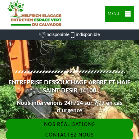
MENU
indisponible
indisponible
ENTREPRISE DESSOUCHAGE ARBRE ET HAIE
SAINT DESIR 14100
Nous intervenons 24h/24 sur 7j/7 en cas
d'urgence
NOS RÉALISATIONS
CONTACTEZ NOUS