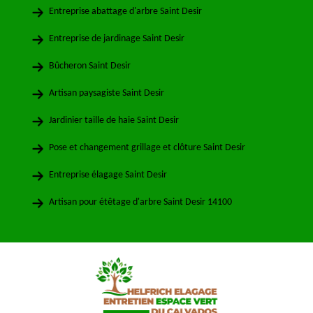
Entreprise abattage d'arbre Saint Desir
Entreprise de jardinage Saint Desir
Bûcheron Saint Desir
Artisan paysagiste Saint Desir
Jardinier taille de haie Saint Desir
Pose et changement grillage et clôture Saint Desir
Entreprise élagage Saint Desir
Artisan pour étêtage d'arbre Saint Desir 14100