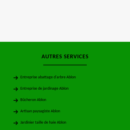
AUTRES SERVICES
Entreprise abattage d'arbre Ablon
Entreprise de jardinage Ablon
Bûcheron Ablon
Artisan paysagiste Ablon
Jardinier taille de haie Ablon