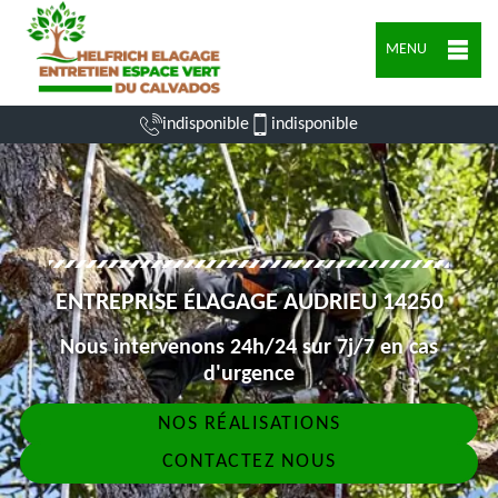
MENU
indisponible
indisponible
ENTREPRISE ÉLAGAGE AUDRIEU 14250
Nous intervenons 24h/24 sur 7j/7 en cas
d'urgence
NOS RÉALISATIONS
CONTACTEZ NOUS