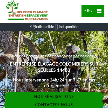
MENU
indisponible
indisponible
ENTREPRISE ÉLAGAGE COLOMBIERS SUR
SEULLES 14480
Nous intervenons 24h/24 sur 7j/7 en cas
d'urgence
NOS RÉALISATIONS
CONTACTEZ NOUS