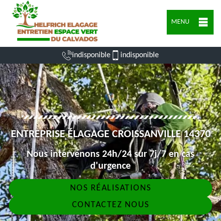
MENU
indisponible
indisponible
ENTREPRISE ÉLAGAGE CROISSANVILLE 14370
Nous intervenons 24h/24 sur 7j/7 en cas
d'urgence
NOS RÉALISATIONS
CONTACTEZ NOUS