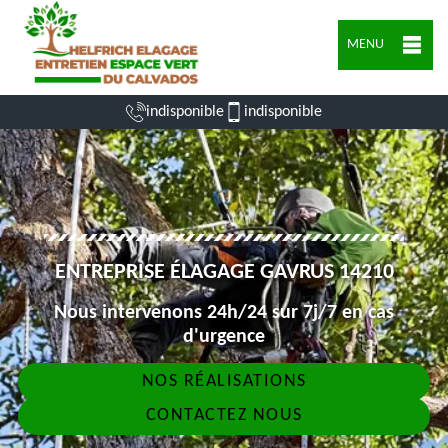
MENU
indisponible
indisponible
ENTREPRISE ÉLAGAGE GAVRUS 14210
Nous intervenons 24h/24 sur 7j/7 en cas
d'urgence
NOS RÉALISATIONS
CONTACTEZ NOUS