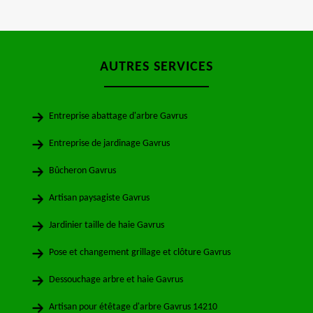
AUTRES SERVICES
Entreprise abattage d'arbre Gavrus
Entreprise de jardinage Gavrus
Bûcheron Gavrus
Artisan paysagiste Gavrus
Jardinier taille de haie Gavrus
Pose et changement grillage et clôture Gavrus
Dessouchage arbre et haie Gavrus
Artisan pour étêtage d'arbre Gavrus 14210