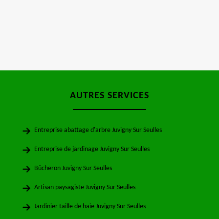
AUTRES SERVICES
Entreprise abattage d'arbre Juvigny Sur Seulles
Entreprise de jardinage Juvigny Sur Seulles
Bûcheron Juvigny Sur Seulles
Artisan paysagiste Juvigny Sur Seulles
Jardinier taille de haie Juvigny Sur Seulles