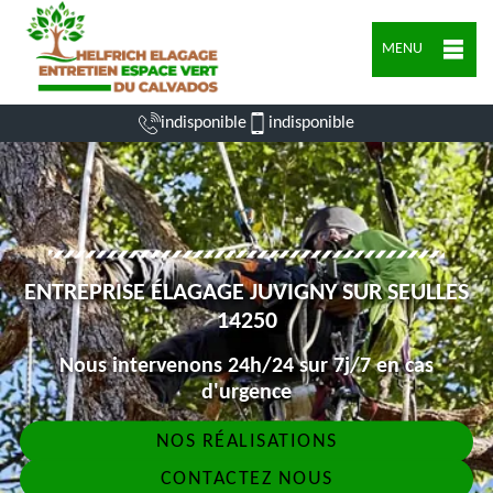
MENU
indisponible
indisponible
ENTREPRISE ÉLAGAGE JUVIGNY SUR SEULLES
14250
Nous intervenons 24h/24 sur 7j/7 en cas
d'urgence
NOS RÉALISATIONS
CONTACTEZ NOUS