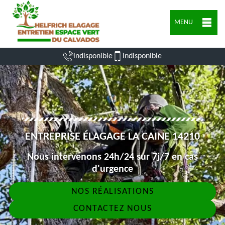
MENU
indisponible
indisponible
ENTREPRISE ÉLAGAGE LA CAINE 14210
Nous intervenons 24h/24 sur 7j/7 en cas
d'urgence
NOS RÉALISATIONS
CONTACTEZ NOUS