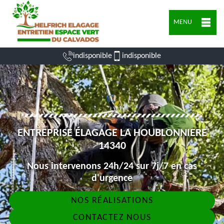
MENU
indisponible
indisponible
ENTREPRISE ÉLAGAGE LA HOUBLONNIERE
14340
Nous intervenons 24h/24 sur 7j/7 en cas
d'urgence
NOS RÉALISATIONS
CONTACTEZ NOUS