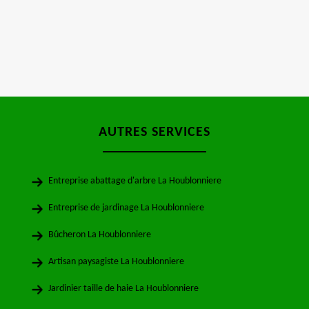
AUTRES SERVICES
Entreprise abattage d'arbre La Houblonniere
Entreprise de jardinage La Houblonniere
Bûcheron La Houblonniere
Artisan paysagiste La Houblonniere
Jardinier taille de haie La Houblonniere