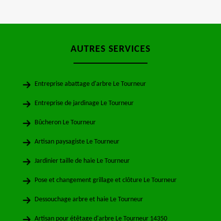
AUTRES SERVICES
Entreprise abattage d'arbre Le Tourneur
Entreprise de jardinage Le Tourneur
Bûcheron Le Tourneur
Artisan paysagiste Le Tourneur
Jardinier taille de haie Le Tourneur
Pose et changement grillage et clôture Le Tourneur
Dessouchage arbre et haie Le Tourneur
Artisan pour étêtage d'arbre Le Tourneur 14350