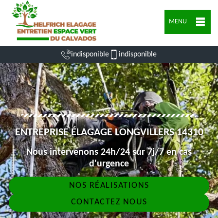
MENU
indisponible
indisponible
ENTREPRISE ÉLAGAGE LONGVILLERS 14310
Nous intervenons 24h/24 sur 7j/7 en cas
d'urgence
NOS RÉALISATIONS
CONTACTEZ NOUS