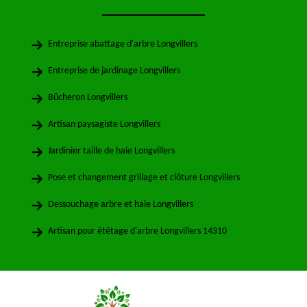
Entreprise abattage d'arbre Longvillers
Entreprise de jardinage Longvillers
Bûcheron Longvillers
Artisan paysagiste Longvillers
Jardinier taille de haie Longvillers
Pose et changement grillage et clôture Longvillers
Dessouchage arbre et haie Longvillers
Artisan pour étêtage d'arbre Longvillers 14310