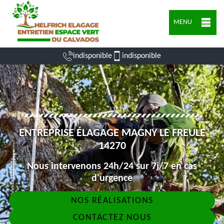
MENU
indisponible
indisponible
ENTREPRISE ÉLAGAGE MAGNY LE FREULE
14270
Nous intervenons 24h/24 sur 7j/7 en cas
d'urgence
NOS RÉALISATIONS
CONTACTEZ NOUS