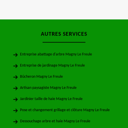
AUTRES SERVICES
Entreprise abattage d'arbre Magny Le Freule
Entreprise de jardinage Magny Le Freule
Bûcheron Magny Le Freule
Artisan paysagiste Magny Le Freule
Jardinier taille de haie Magny Le Freule
Pose et changement grillage et clôture Magny Le Freule
Dessouchage arbre et haie Magny Le Freule