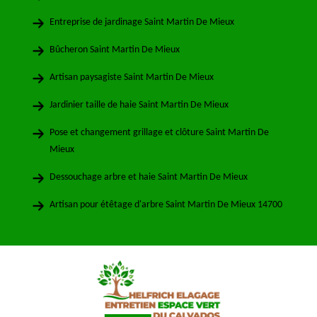
Entreprise de jardinage Saint Martin De Mieux
Bûcheron Saint Martin De Mieux
Artisan paysagiste Saint Martin De Mieux
Jardinier taille de haie Saint Martin De Mieux
Pose et changement grillage et clôture Saint Martin De
Mieux
Dessouchage arbre et haie Saint Martin De Mieux
Artisan pour étêtage d'arbre Saint Martin De Mieux 14700