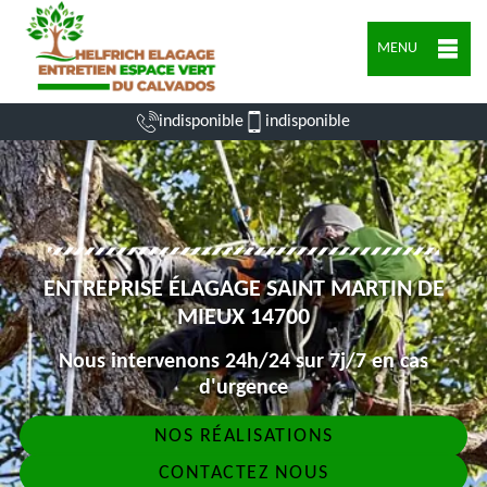
MENU
indisponible
indisponible
ENTREPRISE ÉLAGAGE SAINT MARTIN DE
MIEUX 14700
Nous intervenons 24h/24 sur 7j/7 en cas
d'urgence
NOS RÉALISATIONS
CONTACTEZ NOUS