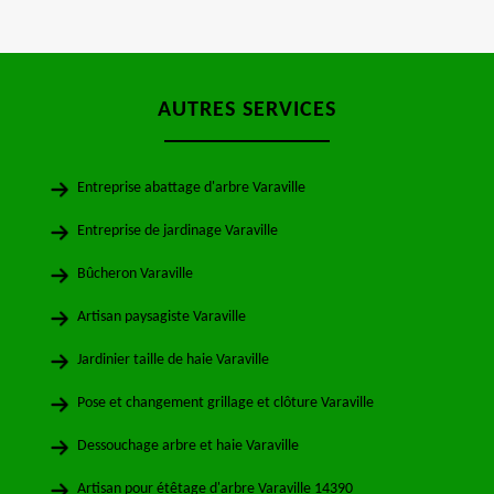
AUTRES SERVICES
Entreprise abattage d'arbre Varaville
Entreprise de jardinage Varaville
Bûcheron Varaville
Artisan paysagiste Varaville
Jardinier taille de haie Varaville
Pose et changement grillage et clôture Varaville
Dessouchage arbre et haie Varaville
Artisan pour étêtage d'arbre Varaville 14390