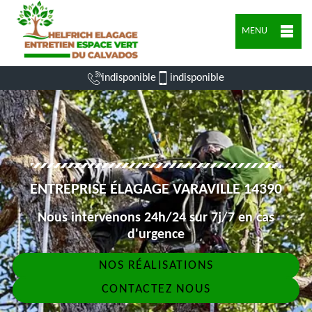
MENU
indisponible
indisponible
ENTREPRISE ÉLAGAGE VARAVILLE 14390
Nous intervenons 24h/24 sur 7j/7 en cas
d'urgence
NOS RÉALISATIONS
CONTACTEZ NOUS