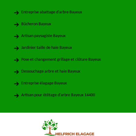
Entreprise abattage d'arbre Bayeux
Bûcheron Bayeux
Artisan paysagiste Bayeux
Jardinier taille de haie Bayeux
Pose et changement grillage et clôture Bayeux
Dessouchage arbre et haie Bayeux
Entreprise élagage Bayeux
Artisan pour étêtage d'arbre Bayeux 14400